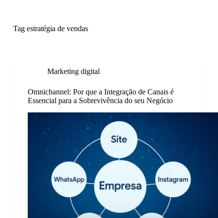
P
u
l
Tag
estratégia de vendas
a
r
p
a
r
Marketing digital
a
o
Omnichannel: Por que a Integração de Canais é
c
Essencial para a Sobrevivência do seu Negócio
o
n
t
e
ú
d
o