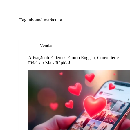
P
u
l
Tag
inbound marketing
a
r
p
a
r
Vendas
a
o
c
Ativação de Clientes: Como Engajar, Converter e
o
Fidelizar Mais Rápido!
n
t
e
ú
d
o