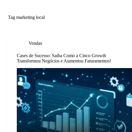
P
u
l
Tag
marketing local
a
r
p
a
r
Vendas
a
o
Cases de Sucesso: Saiba Como a Cinco Growth
c
Transformou Negócios e Aumentou Faturamentos!
o
n
t
e
ú
d
o