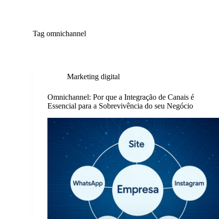
P
u
l
Tag
omnichannel
a
r
p
a
r
Marketing digital
a
o
c
Omnichannel: Por que a Integração de Canais é
o
Essencial para a Sobrevivência do seu Negócio
n
t
e
ú
d
o