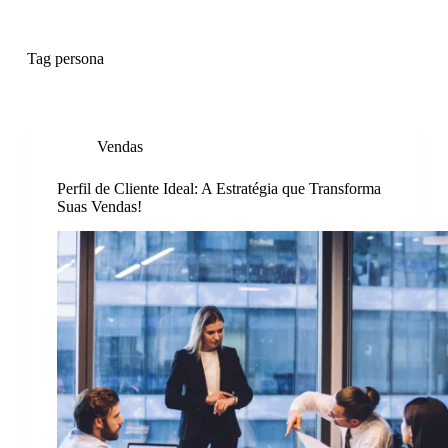
P
u
l
Tag
persona
a
r
p
a
r
Vendas
a
o
Perfil de Cliente Ideal: A Estratégia que Transforma
c
Suas Vendas!
o
n
t
e
ú
d
o