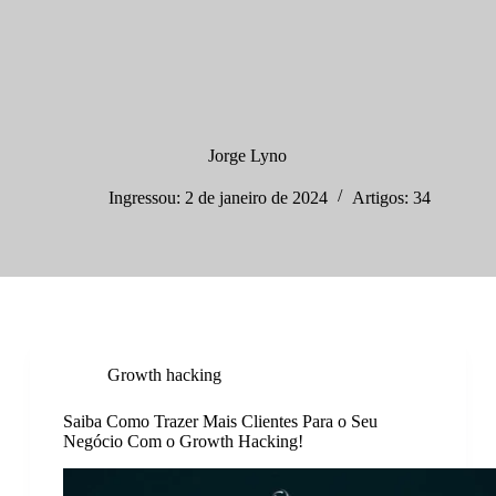
P
u
l
a
r
p
a
Jorge Lyno
r
a
Ingressou: 2 de janeiro de 2024
Artigos: 34
o
c
o
n
t
e
ú
d
o
Growth hacking
Saiba Como Trazer Mais Clientes Para o Seu
Negócio Com o Growth Hacking!